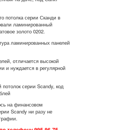
го потолка серии Сканди в
зовали ламинированный
матовое золото 0202.
елей, отличается высокой
и и нуждается в регулярной
лось на финансовом
ерии Scandy ни разу не
графии.
по телефону 995-96-75.