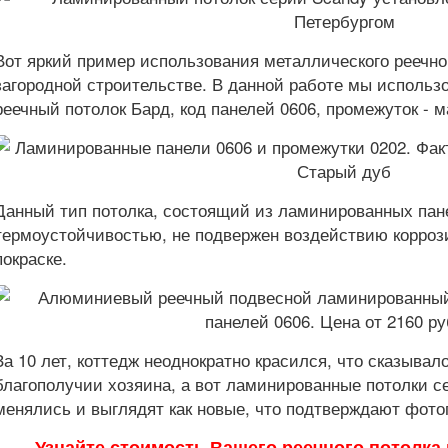
Вот яркий пример использования металлического реечно
загородной строительстве. В данной работе мы исполь
реечный потолок Бард, код панелей 0606, промежуток - 
Данный тип потолка, состоящий из ламинированных пан
термоустойчивостью, не подвержен воздействию коррози
покраске.
За 10 лет, коттедж неоднократно красился, что сказыва
благополучии хозяина, а вот ламинированные потолки с
менялись и выглядят как новые, что подтверждают фото
Узнайте стоимость Вашего реечного потолка 