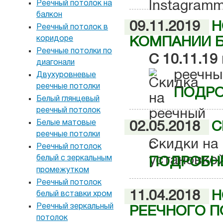
Реечный потолок на
балкон
09.11.2019
Н
Реечный потолок в
коридоре
КОМПАНИИ Б
Реечные потолки по
С 10.11.19
диагонали
реечны
Двухуровневые
реечные потолки
ПОДРО
Белый глянцевый
реечный потолок
Белые матовые
02.05.2018
С
реечные потолки
Скидки на 
Реечный потолок
белый с зеркальным
ПОДРОБНЕ
промежутком
Реечный потолок
11.04.2018
Н
белый вставки хром
Реечный зеркальный
РЕЕЧНОГО П
потолок