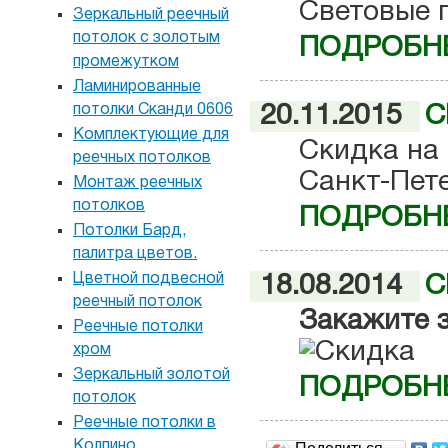
Световые п
Зеркальный реечный
потолок с золотым
ПОДРОБНЕ
промежутком
Ламинированные
20.11.2015
С
потолки Сканди 0606
Комплектующие для
Скидка на
реечных потолков
Санкт-Пете
Монтаж реечных
потолков
ПОДРОБНЕ
Потолки Бард,
палитра цветов.
Цветной подвесной
18.08.2014
С
реечный потолок
Закажите з
Реечные потолки
хром
Зеркальный золотой
ПОДРОБНЕ
потолок
Реечные потолки в
Колпино