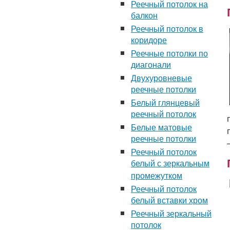
Реечный потолок на
балкон
Реечный потолок в
коридоре
Реечные потолки по
диагонали
Двухуровневые
реечные потолки
Белый глянцевый
реечный потолок
Белые матовые
реечные потолки
Реечный потолок
белый с зеркальным
промежутком
Реечный потолок
белый вставки хром
Реечный зеркальный
потолок